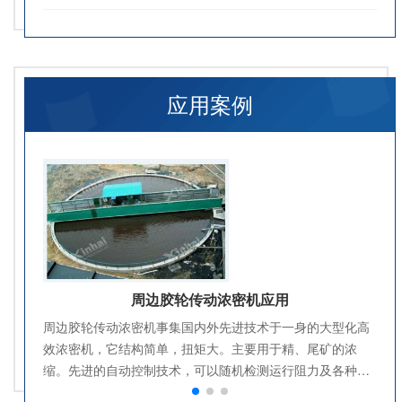
应用案例
动浓密机应用
絮凝剂自动计量控
外先进技术于一身的大型化高
该装置是连续制备和投加聚合物溶液
大。主要用于精、尾矿的浓
制备的原料可以是干粉药剂，也可以
以随机检测运行阻力及各种参
以连续而高效地完成聚合物的化合和
变速（液压或变频），以适应
有活性的聚合物溶液。广泛用于市政