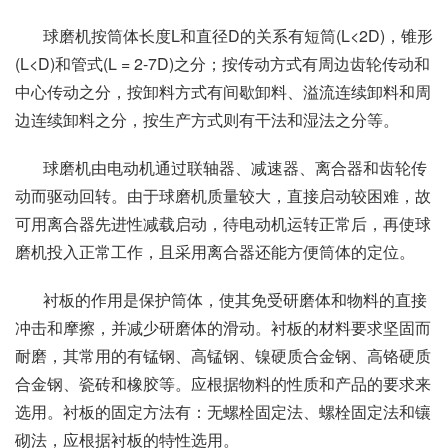
球磨机按筒体长度L和直径D的关系有短筒(L<2D)，锥形
(L<D)和管式(L = 2-7D)之分；按传动方式有周边齿轮传动和
中心传动之分，按卸料方式有间歇卸料、溢流连续卸料和周
边连续卸料之分，按生产方式则有干法和湿法之分等。
球磨机由电动机通过联轴器、减速器、离合器和齿轮传
动而驱动回转。由于球磨机质量较大，直接启动较困难，故
可用离合器先进性减载启动，待电动机运转正常后，再使球
磨机投入正常工作，且采用离合器还能方便筒体的定位。
衬板的作用是保护筒体，使其免受研磨体和物料的直接
冲击和摩擦，并减少研磨体的滑动。衬板的材料要求坚固而
耐磨，其常用的有锰钢、高锰钢、镍硬质合金钢、高铬硬质
合金钢、瓷砖和橡胶等。应根据物料的性质和产品的要求来
选用。衬板的固定方法有：无螺栓固定法、螺栓固定法和镶
砌法，应根据衬板的特性选用。