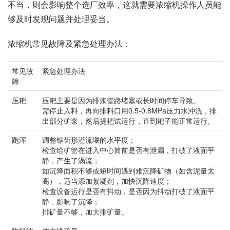
不当，则会影响整个选厂效率，这就需要浓缩机操作人员能
够及时发现问题并处理妥当。
浓缩机常见故障及紧急处理办法：
常见故
紧急处理办法
障
压耙
压耙主要是因为排浆管路堵塞或长时间停车导致。
需停止入料，再向排料口用0.5-0.8MPa压力水冲洗，排
出部分矿浆，然后提耙试运行，直到耙子能正常运行。
跑浑
调整锯齿形溢流堰的水平度；
检查给矿管在进入中心筒前是否有泄漏，打破了液面平
静，产生了涡流；
如沉降面积不够或短时间遇到难沉降矿物（如含泥量太
高），适当添加絮凝剂，加快沉降速度；
检查设备运行是否有抖动，是否因为抖动打破了液面平
静，影响了沉降；
排矿量不够，加大排矿量。