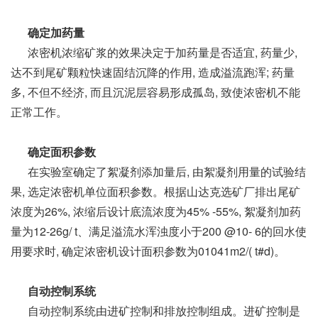
确定加药量
浓密机浓缩矿浆的效果决定于加药量是否适宜, 药量少,
达不到尾矿颗粒快速固结沉降的作用, 造成溢流跑浑; 药量
多, 不但不经济, 而且沉泥层容易形成孤岛, 致使浓密机不能
正常工作。
确定面积参数
在实验室确定了絮凝剂添加量后, 由絮凝剂用量的试验结
果, 选定浓密机单位面积参数。根据山达克选矿厂排出尾矿
浓度为26%, 浓缩后设计底流浓度为45% -55%, 絮凝剂加药
量为12-26g/ t、满足溢流水浑浊度小于200 @10- 6的回水使
用要求时, 确定浓密机设计面积参数为01041m2/( t#d)。
自动控制系统
自动控制系统由进矿控制和排放控制组成。进矿控制是