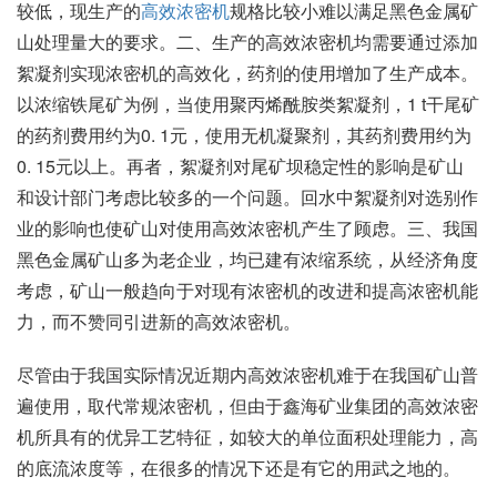
较低，现生产的
高效浓密机
规格比较小难以满足黑色金属矿
山处理量大的要求。二、生产的高效浓密机均需要通过添加
絮凝剂实现浓密机的高效化，药剂的使用增加了生产成本。
以浓缩铁尾矿为例，当使用聚丙烯酰胺类絮凝剂，1 t干尾矿
的药剂费用约为0. 1元，使用无机凝聚剂，其药剂费用约为
0. 15元以上。再者，絮凝剂对尾矿坝稳定性的影响是矿山
和设计部门考虑比较多的一个问题。回水中絮凝剂对选别作
业的影响也使矿山对使用高效浓密机产生了顾虑。三、我国
黑色金属矿山多为老企业，均已建有浓缩系统，从经济角度
考虑，矿山一般趋向于对现有浓密机的改进和提高浓密机能
力，而不赞同引进新的高效浓密机。
尽管由于我国实际情况近期内高效浓密机难于在我国矿山普
遍使用，取代常规浓密机，但由于鑫海矿业集团的高效浓密
机所具有的优异工艺特征，如较大的单位面积处理能力，高
的底流浓度等，在很多的情况下还是有它的用武之地的。